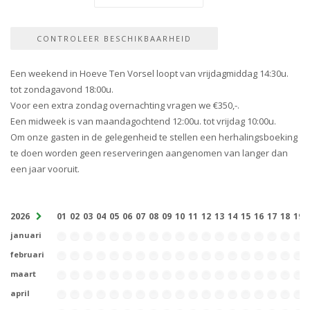
Een weekend in Hoeve Ten Vorsel loopt van vrijdagmiddag 14:30u.
tot zondagavond 18:00u.
Voor een extra zondag overnachting vragen we €350,-.
Een midweek is van maandagochtend 12:00u. tot vrijdag 10:00u.
Om onze gasten in de gelegenheid te stellen een herhalingsboeking
te doen worden geen reserveringen aangenomen van langer dan
een jaar vooruit.
2026
01
02
03
04
05
06
07
08
09
10
11
12
13
14
15
16
17
18
19
januari
februari
maart
april