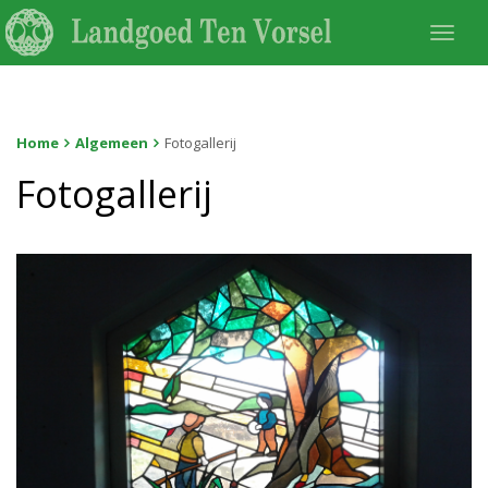
Togg
navi
Home
Algemeen
Fotogallerij
Fotogallerij