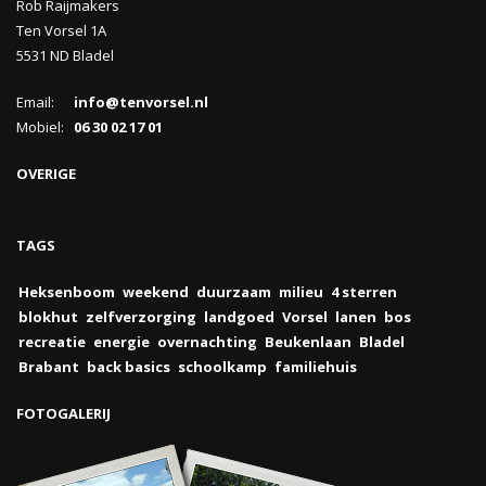
Rob Raijmakers
Ten Vorsel 1A
5531 ND Bladel
Email:
info@tenvorsel.nl
Mobiel:
06 30 02 17 01
OVERIGE
TAGS
Heksenboom
weekend
duurzaam
milieu
4 sterren
blokhut
zelfverzorging
landgoed
Vorsel
lanen
bos
recreatie
energie
overnachting
Beukenlaan
Bladel
Brabant
back basics
schoolkamp
familiehuis
FOTOGALERIJ