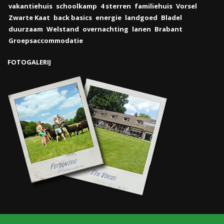
vakantiehuis
schoolkamp
4 sterren
familiehuis
Vorsel
Zwarte Kaat
back basics
energie
landgoed
Bladel
duurzaam
Welstand
overnachting
lanen
Brabant
Groepsaccommodatie
FOTOGALERIJ