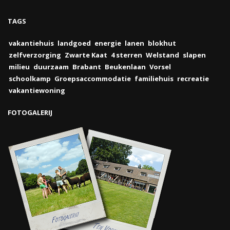
TAGS
vakantiehuis
landgoed
energie
lanen
blokhut
zelfverzorging
Zwarte Kaat
4 sterren
Welstand
slapen
milieu
duurzaam
Brabant
Beukenlaan
Vorsel
schoolkamp
Groepsaccommodatie
familiehuis
recreatie
vakantiewoning
FOTOGALERIJ