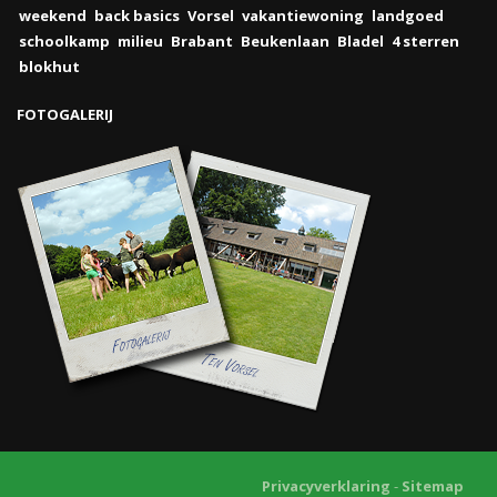
weekend
back basics
Vorsel
vakantiewoning
landgoed
schoolkamp
milieu
Brabant
Beukenlaan
Bladel
4 sterren
blokhut
FOTOGALERIJ
Privacyverklaring
-
Sitemap