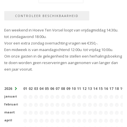
Een weekend in Hoeve Ten Vorsel loopt van vrijdagmiddag 14:30u.
tot zondagavond 18:00u.
Voor een extra zondag overnachting vragen we €350,-.
Een midweek is van maandagochtend 12:00u. tot vrijdag 10:00u.
Om onze gasten in de gelegenheid te stellen een herhalingsboeking
te doen worden geen reserveringen aangenomen van langer dan
een jaar vooruit.
2026
01
02
03
04
05
06
07
08
09
10
11
12
13
14
15
16
17
18
19
januari
februari
maart
april