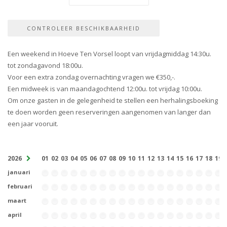
Een weekend in Hoeve Ten Vorsel loopt van vrijdagmiddag 14:30u.
tot zondagavond 18:00u.
Voor een extra zondag overnachting vragen we €350,-.
Een midweek is van maandagochtend 12:00u. tot vrijdag 10:00u.
Om onze gasten in de gelegenheid te stellen een herhalingsboeking
te doen worden geen reserveringen aangenomen van langer dan
een jaar vooruit.
2026
01
02
03
04
05
06
07
08
09
10
11
12
13
14
15
16
17
18
19
januari
februari
maart
april