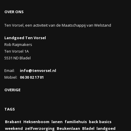
OVER ONS
Ten Vorsel, een activiteit van de Maatschappij van Welstand
Landgoed Ten Vorsel
Rob Raijmakers
Ten Vorsel 1A
5531 ND Bladel
Email:
info@tenvorsel.nl
Mobiel:
06 30 02 17 01
OVERIGE
TAGS
Brabant
Heksenboom
lanen
familiehuis
back basics
weekend
zelfverzorging
Beukenlaan
Bladel
landgoed