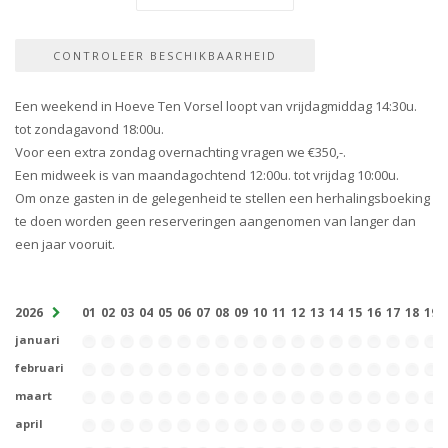
Een weekend in Hoeve Ten Vorsel loopt van vrijdagmiddag 14:30u.
tot zondagavond 18:00u.
Voor een extra zondag overnachting vragen we €350,-.
Een midweek is van maandagochtend 12:00u. tot vrijdag 10:00u.
Om onze gasten in de gelegenheid te stellen een herhalingsboeking
te doen worden geen reserveringen aangenomen van langer dan
een jaar vooruit.
2026
01
02
03
04
05
06
07
08
09
10
11
12
13
14
15
16
17
18
19
januari
februari
maart
april