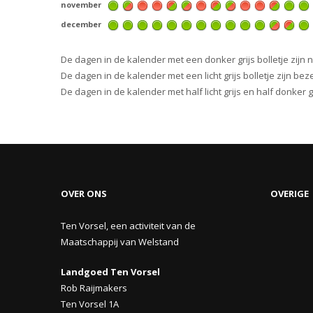
november
december
De dagen in de kalender met een donker grijs bolletje zijn 
De dagen in de kalender met een licht grijs bolletje zijn beze
De dagen in de kalender met half licht grijs en half donker
OVER ONS
OVERIGE
Ten Vorsel, een activiteit van de
Maatschappij van Welstand
Landgoed Ten Vorsel
Rob Raijmakers
Ten Vorsel 1A