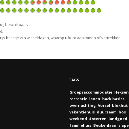
nog beschikbaar.
t.
 grijs bolletje zijn wisseldagen, waarop u kunt aankomen of vertrekken.
TAGS
Groepsaccommodatie
Hekse
recreatie
lanen
back basics
overnachting
Vorsel
blokhut
vakantiehuis
duurzaam
bos
weekend
4 sterren
landgoed
familiehuis
Beukenlaan
slap