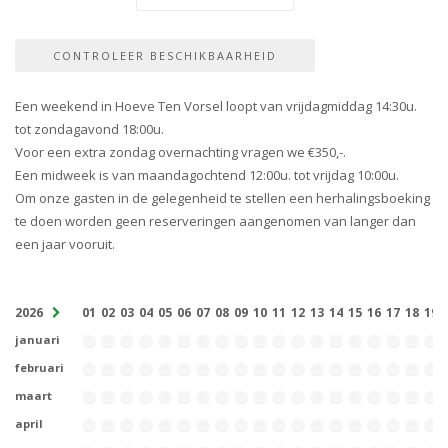
Een weekend in Hoeve Ten Vorsel loopt van vrijdagmiddag 14:30u.
tot zondagavond 18:00u.
Voor een extra zondag overnachting vragen we €350,-.
Een midweek is van maandagochtend 12:00u. tot vrijdag 10:00u.
Om onze gasten in de gelegenheid te stellen een herhalingsboeking
te doen worden geen reserveringen aangenomen van langer dan
een jaar vooruit.
2026
01
02
03
04
05
06
07
08
09
10
11
12
13
14
15
16
17
18
19
januari
februari
maart
april