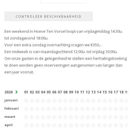
Een weekend in Hoeve Ten Vorsel loopt van vrijdagmiddag 14:30u.
tot zondagavond 18:00u.
Voor een extra zondag overnachting vragen we €350,-.
Een midweek is van maandagochtend 12:00u. tot vrijdag 10:00u.
Om onze gasten in de gelegenheid te stellen een herhalingsboeking
te doen worden geen reserveringen aangenomen van langer dan
een jaar vooruit.
2026
01
02
03
04
05
06
07
08
09
10
11
12
13
14
15
16
17
18
19
januari
februari
maart
april