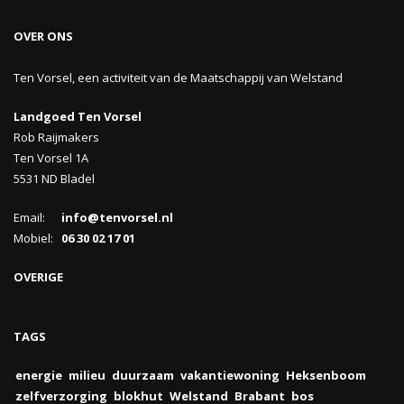
OVER ONS
Ten Vorsel, een activiteit van de Maatschappij van Welstand
Landgoed Ten Vorsel
Rob Raijmakers
Ten Vorsel 1A
5531 ND Bladel
Email:
info@tenvorsel.nl
Mobiel:
06 30 02 17 01
OVERIGE
TAGS
energie
milieu
duurzaam
vakantiewoning
Heksenboom
zelfverzorging
blokhut
Welstand
Brabant
bos