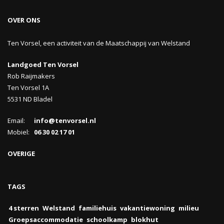
OVER ONS
Ten Vorsel, een activiteit van de Maatschappij van Welstand
Landgoed Ten Vorsel
Rob Raijmakers
Ten Vorsel 1A
5531 ND Bladel
Email:
info@tenvorsel.nl
Mobiel:
06 30 02 17 01
OVERIGE
TAGS
4 sterren
Welstand
familiehuis
vakantiewoning
milieu
Groepsaccommodatie
schoolkamp
blokhut