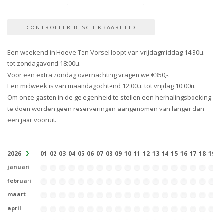
Een weekend in Hoeve Ten Vorsel loopt van vrijdagmiddag 14:30u.
tot zondagavond 18:00u.
Voor een extra zondag overnachting vragen we €350,-.
Een midweek is van maandagochtend 12:00u. tot vrijdag 10:00u.
Om onze gasten in de gelegenheid te stellen een herhalingsboeking
te doen worden geen reserveringen aangenomen van langer dan
een jaar vooruit.
2026
01
02
03
04
05
06
07
08
09
10
11
12
13
14
15
16
17
18
19
januari
februari
maart
april