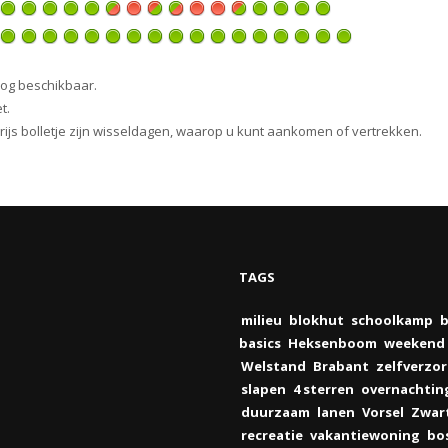
nog beschikbaar.
t.
 grijs bolletje zijn wisseldagen, waarop u kunt aankomen of vertrekken.
TAGS
milieu
blokhut
schoolkamp
b
basics
Heksenboom
weekend
Welstand
Brabant
zelfverzo
slapen
4 sterren
overnachtin
duurzaam
lanen
Vorsel
Zwar
recreatie
vakantiewoning
bo