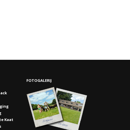
FOTOGALERIJ
ack
rging
g
te Kaat
s