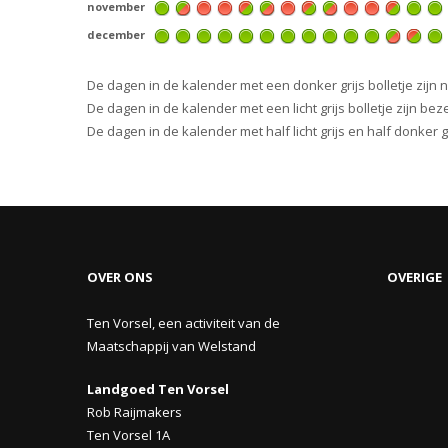
november
december
De dagen in de kalender met een donker grijs bolletje zijn 
De dagen in de kalender met een licht grijs bolletje zijn beze
De dagen in de kalender met half licht grijs en half donker
OVER ONS
OVERIGE
Ten Vorsel, een activiteit van de
Maatschappij van Welstand
Landgoed Ten Vorsel
Rob Raijmakers
Ten Vorsel 1A