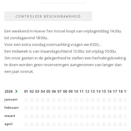
Een weekend in Hoeve Ten Vorsel loopt van vrijdagmiddag 14:30u.
tot zondagavond 18:00u.
Voor een extra zondag overnachting vragen we €350,-.
Een midweek is van maandagochtend 12:00u. tot vrijdag 10:00u.
Om onze gasten in de gelegenheid te stellen een herhalingsboeking
te doen worden geen reserveringen aangenomen van langer dan
een jaar vooruit.
2026
01
02
03
04
05
06
07
08
09
10
11
12
13
14
15
16
17
18
19
januari
februari
maart
april