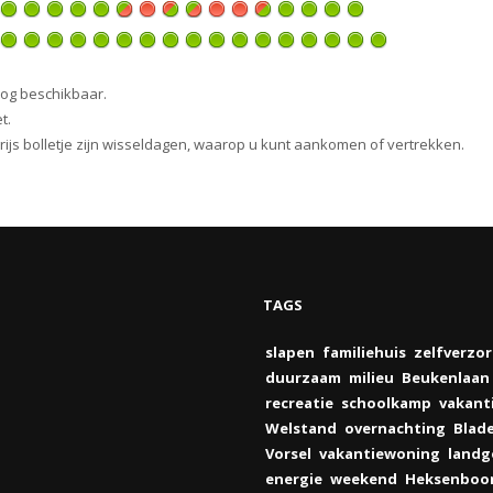
nog beschikbaar.
t.
 grijs bolletje zijn wisseldagen, waarop u kunt aankomen of vertrekken.
TAGS
slapen
familiehuis
zelfverzo
duurzaam
milieu
Beukenlaan
recreatie
schoolkamp
vakant
Welstand
overnachting
Blade
Vorsel
vakantiewoning
landg
energie
weekend
Heksenbo