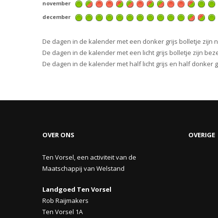
november
december
De dagen in de kalender met een donker grijs bolletje zijn 
De dagen in de kalender met een licht grijs bolletje zijn beze
De dagen in de kalender met half licht grijs en half donker
OVER ONS
OVERIGE
Ten Vorsel, een activiteit van de
Maatschappij van Welstand
Landgoed Ten Vorsel
Rob Raijmakers
Ten Vorsel 1A