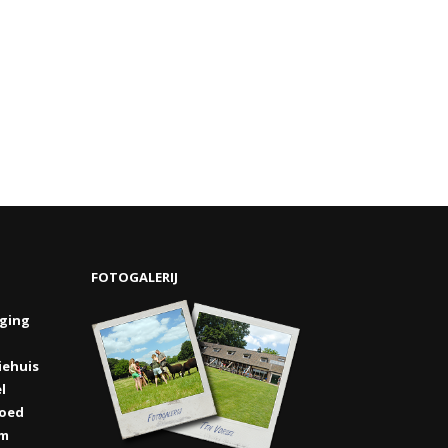
FOTOGALERIJ
rging
iehuis
l
oed
om