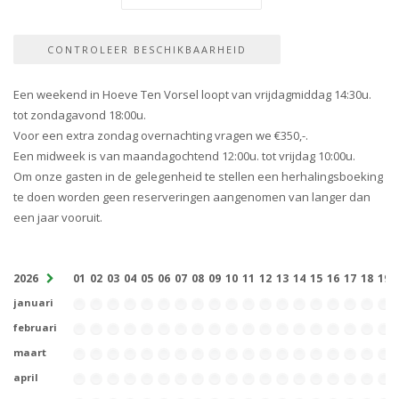
Een weekend in Hoeve Ten Vorsel loopt van vrijdagmiddag 14:30u.
tot zondagavond 18:00u.
Voor een extra zondag overnachting vragen we €350,-.
Een midweek is van maandagochtend 12:00u. tot vrijdag 10:00u.
Om onze gasten in de gelegenheid te stellen een herhalingsboeking
te doen worden geen reserveringen aangenomen van langer dan
een jaar vooruit.
2026
01
02
03
04
05
06
07
08
09
10
11
12
13
14
15
16
17
18
19
januari
februari
maart
april