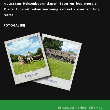
duurzaam
Heksenboom
slapen
4 sterren
bos
energie
Bladel
blokhut
vakantiewoning
recreatie
overnachting
Vorsel
FOTOGALERIJ
Privacyverklaring
-
Sitemap