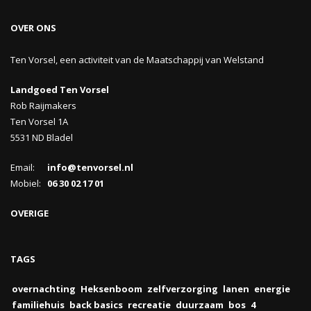
OVER ONS
Ten Vorsel, een activiteit van de Maatschappij van Welstand
Landgoed Ten Vorsel
Rob Raijmakers
Ten Vorsel 1A
5531 ND Bladel
Email:
info@tenvorsel.nl
Mobiel:
06 30 02 17 01
OVERIGE
TAGS
overnachting
Heksenboom
zelfverzorging
lanen
energie
familiehuis
back basics
recreatie
duurzaam
bos
4