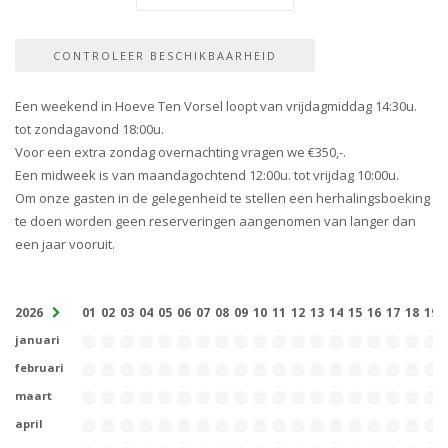
Een weekend in Hoeve Ten Vorsel loopt van vrijdagmiddag 14:30u.
tot zondagavond 18:00u.
Voor een extra zondag overnachting vragen we €350,-.
Een midweek is van maandagochtend 12:00u. tot vrijdag 10:00u.
Om onze gasten in de gelegenheid te stellen een herhalingsboeking
te doen worden geen reserveringen aangenomen van langer dan
een jaar vooruit.
2026
01
02
03
04
05
06
07
08
09
10
11
12
13
14
15
16
17
18
19
januari
februari
maart
april