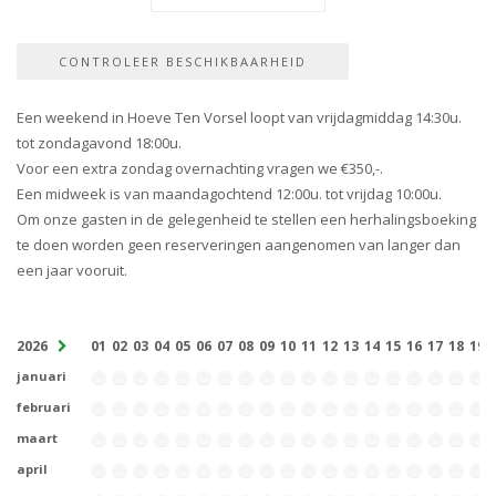
Een weekend in Hoeve Ten Vorsel loopt van vrijdagmiddag 14:30u.
tot zondagavond 18:00u.
Voor een extra zondag overnachting vragen we €350,-.
Een midweek is van maandagochtend 12:00u. tot vrijdag 10:00u.
Om onze gasten in de gelegenheid te stellen een herhalingsboeking
te doen worden geen reserveringen aangenomen van langer dan
een jaar vooruit.
2026
01
02
03
04
05
06
07
08
09
10
11
12
13
14
15
16
17
18
19
januari
februari
maart
april