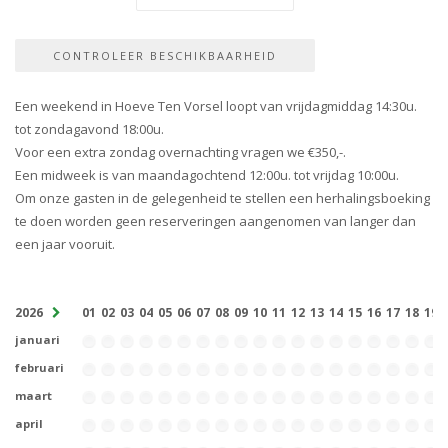
Een weekend in Hoeve Ten Vorsel loopt van vrijdagmiddag 14:30u.
tot zondagavond 18:00u.
Voor een extra zondag overnachting vragen we €350,-.
Een midweek is van maandagochtend 12:00u. tot vrijdag 10:00u.
Om onze gasten in de gelegenheid te stellen een herhalingsboeking
te doen worden geen reserveringen aangenomen van langer dan
een jaar vooruit.
2026
01
02
03
04
05
06
07
08
09
10
11
12
13
14
15
16
17
18
19
januari
februari
maart
april