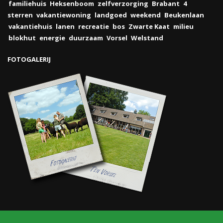
familiehuis
Heksenboom
zelfverzorging
Brabant
4
sterren
vakantiewoning
landgoed
weekend
Beukenlaan
vakantiehuis
lanen
recreatie
bos
Zwarte Kaat
milieu
blokhut
energie
duurzaam
Vorsel
Welstand
FOTOGALERIJ