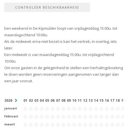
Een weekend in De Kipmulder loopt van vrijdagmiddag 15:00u. tot
maandagochtend 10:00u.
Als de midweek erna niet bezet is kan het vertrek, in overleg, iets
later.
Een midweek is van maandagmiddag 15:00u. tot vrijdagochtend
10:00u.
Om onze gasten in de gelegenheid te stellen een herhalingsboeking
te doen worden geen reserveringen aangenomen van langer dan
een jaar vooruit.
2026
01
02
03
04
05
06
07
08
09
10
11
12
13
14
15
16
17
18
19
januari
februari
maart