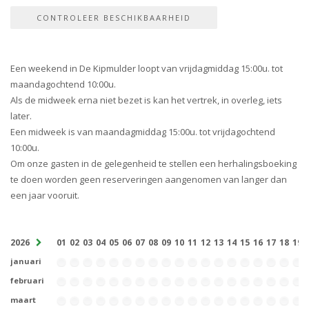
Een weekend in De Kipmulder loopt van vrijdagmiddag 15:00u. tot
maandagochtend 10:00u.
Als de midweek erna niet bezet is kan het vertrek, in overleg, iets
later.
Een midweek is van maandagmiddag 15:00u. tot vrijdagochtend
10:00u.
Om onze gasten in de gelegenheid te stellen een herhalingsboeking
te doen worden geen reserveringen aangenomen van langer dan
een jaar vooruit.
2026
01
02
03
04
05
06
07
08
09
10
11
12
13
14
15
16
17
18
19
januari
februari
maart