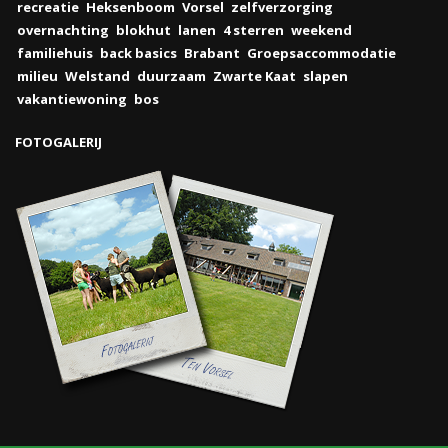
recreatie
Heksenboom
Vorsel
zelfverzorging
overnachting
blokhut
lanen
4 sterren
weekend
familiehuis
back basics
Brabant
Groepsaccommodatie
milieu
Welstand
duurzaam
Zwarte Kaat
slapen
vakantiewoning
bos
FOTOGALERIJ