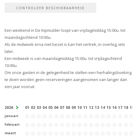
Een weekend in De Kipmulder loopt van vrijdagmiddag 15:00u. tot
maandagochtend 10:00u.
Als de midweek erna niet bezet is kan het vertrek, in overleg, iets
later.
Een midweek is van maandagmiddag 15:00u. tot vrijdagochtend
10:00u.
Om onze gasten in de gelegenheid te stellen een herhalingsboeking
te doen worden geen reserveringen aangenomen van langer dan
een jaar vooruit.
2026
01
02
03
04
05
06
07
08
09
10
11
12
13
14
15
16
17
18
19
januari
februari
maart