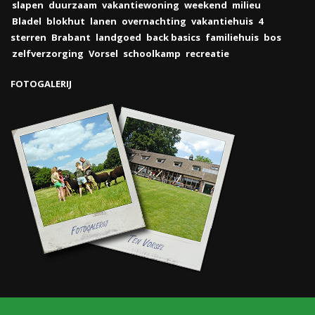
slapen
duurzaam
vakantiewoning
weekend
milieu
Bladel
blokhut
lanen
overnachting
vakantiehuis
4
sterren
Brabant
landgoed
back basics
familiehuis
bos
zelfverzorging
Vorsel
schoolkamp
recreatie
FOTOGALERIJ