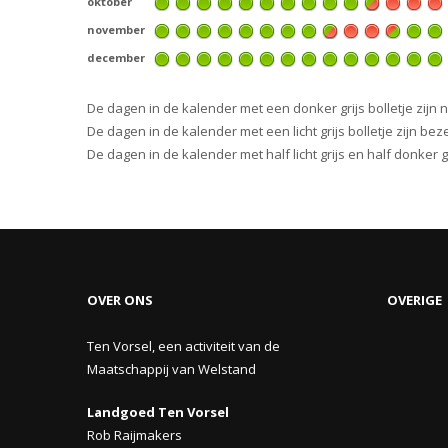
oktober
november
december
De dagen in de kalender met een donker grijs bolletje zijn 
De dagen in de kalender met een licht grijs bolletje zijn beze
De dagen in de kalender met half licht grijs en half donker
OVER ONS
OVERIGE
Ten Vorsel, een activiteit van de
Maatschappij van Welstand
Landgoed Ten Vorsel
Rob Raijmakers