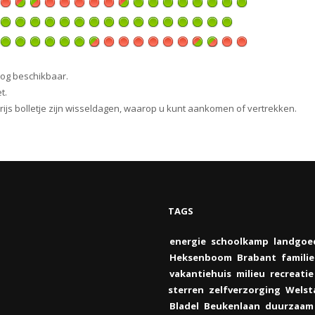
nog beschikbaar.
t.
 grijs bolletje zijn wisseldagen, waarop u kunt aankomen of vertrekken.
TAGS
energie
schoolkamp
landgoe
Heksenboom
Brabant
famili
vakantiehuis
milieu
recreatie
sterren
zelfverzorging
Welst
Bladel
Beukenlaan
duurzaam