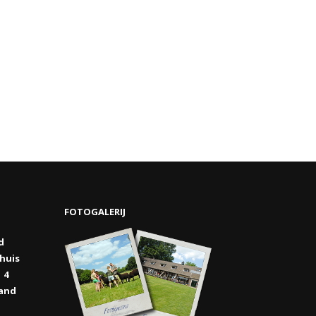
FOTOGALERIJ
d
ehuis
4
and