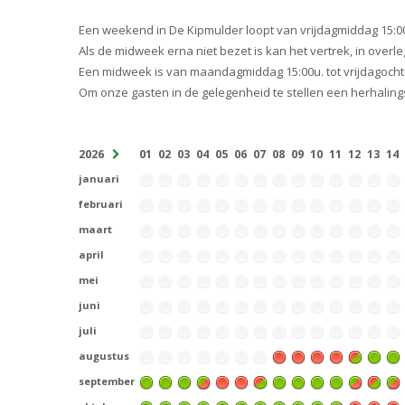
Een weekend in De Kipmulder loopt van vrijdagmiddag 15:0
Als de midweek erna niet bezet is kan het vertrek, in overleg,
Een midweek is van maandagmiddag 15:00u. tot vrijdagocht
Om onze gasten in de gelegenheid te stellen een herhali
2026
01
02
03
04
05
06
07
08
09
10
11
12
13
14
januari
februari
maart
april
mei
juni
juli
augustus
september