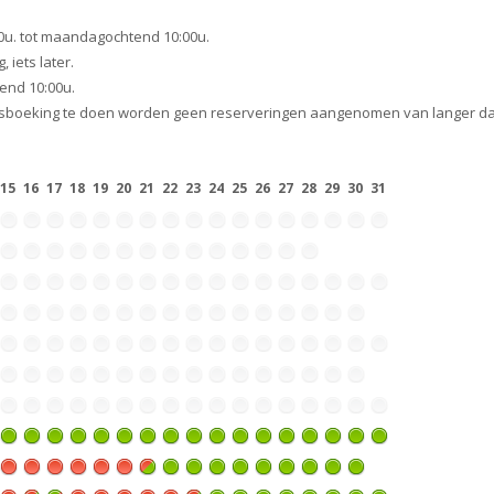
0u. tot maandagochtend 10:00u.
 iets later.
end 10:00u.
ngsboeking te doen worden geen reserveringen aangenomen van langer dan
15
16
17
18
19
20
21
22
23
24
25
26
27
28
29
30
31